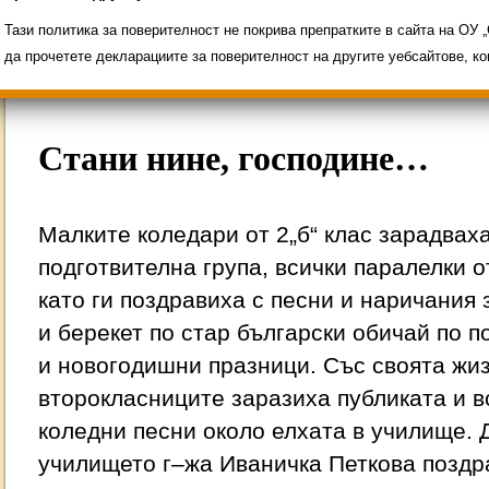
Свободни места за ученици
Групи ЗИ 2025/2
ИНОВАЦИЯ 2026
Олимпиади 2025/2026
Тази политика за поверителност не покрива препратките в сайта на ОУ
да прочетете декларациите за поверителност на другите уебсайтове, к
Стани нине, господине…
Малките коледари от 2„б“ клас зарадвах
подготвителна група, всички паралелки о
като ги поздравиха с песни и наричания 
и берекет по стар български обичай по 
и новогодишни празници. Със своята жи
второкласниците заразиха публиката и в
коледни песни около елхата в училище. 
училището г–жа Иваничка Петкова поздр