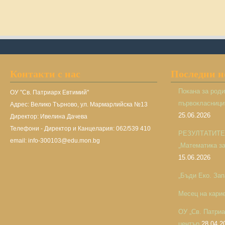
Контакти с нас
Последни 
Покана за род
ОУ "Св. Патриарх Евтимий"
първокласницит
Адрес: Велико Търново, ул. Мармарлийска №13
25.06.2026
Директор: Ивелина Дачева
Телефони - Директор и Канцелария: 062/539 410
РЕЗУЛТАТИТЕ н
email: info-300103@edu.mon.bg
„Математика за 
15.06.2026
„Бъди Еко. Зап
Месец на кари
ОУ „Св. Патри
център
28.04.2