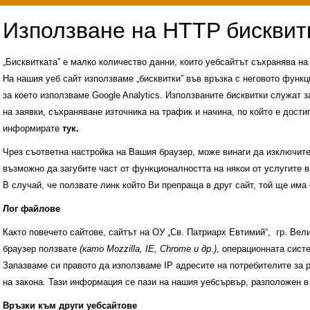
„Бисквитката” е малко количество данни, които уебсайтът съхранява н
На нашия уеб сайт използваме „бисквитки” във връзка с неговото функц
за което използваме Google Analytics. Използваните бисквитки служат з
на заявки, съхраняване източника на трафик и начина, по който е достиг
информирате
тук.
Чрез съответна настройка на Вашия браузер, може винаги да изключите к
възможно да загубите част от функционалността на някои от услугите в
В случай, че ползвате линк който Ви препраща в друг сайт, той ще има 
Лог файлове
Както повечето сайтове, сайтът на ОУ „Св. Патриарх Евтимий“, гр. Ве
браузер ползвате
(като Mozzilla, IE, Chrome и др.)
, операционната сис
Запазваме си правото да използваме IP адресите на потребителите за 
на закона. Тази информация се пази на нашия уебсървър, разположен в
Административни услуги
История на учили
Връзки към други уебсайтове