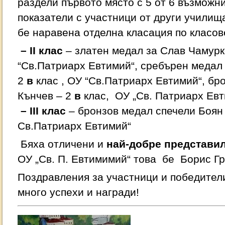
раздели първото място с 5 от 6 възможни
показатели с участници от други учили
бе наравена отделна класация по класов
–
II
клас
– златен медал за Слав Чамурк
“Св.Патриарх Евтимий“, сребърен медал
2
в
клас , ОУ “Св.Патриарх Евтимий“, бр
Кънчев – 2
в
клас, ОУ „Св. Патриарх Евт
– III клас
– бронзов медал спечели Боян
Св.Патриарх Евтимий“
Бяха отличени и
най-добре представил
ОУ „Св. П. Евтимимий“ това бе Борис Г
Поздравления за участници и победител
много успехи и награди!