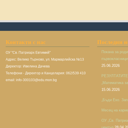
Контакти с нас
Последни 
Покана за род
ОУ "Св. Патриарх Евтимий"
първокласницит
Адрес: Велико Търново, ул. Мармарлийска №13
25.06.2026
Директор: Ивелина Дачева
Телефони - Директор и Канцелария: 062/539 410
РЕЗУЛТАТИТЕ н
email: info-300103@edu.mon.bg
„Математика за 
15.06.2026
„Бъди Еко. Зап
Месец на кари
ОУ „Св. Патри
център
28.04.2