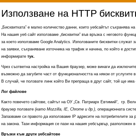
„Бисквитката” е малко количество данни, които уебсайтът съхранява н
На нашия уеб сайт използваме „бисквитки” във връзка с неговото функц
за което използваме Google Analytics. Използваните бисквитки служат з
на заявки, съхраняване източника на трафик и начина, по който е достиг
информирате
тук.
Чрез съответна настройка на Вашия браузер, може винаги да изключите к
възможно да загубите част от функционалността на някои от услугите в
В случай, че ползвате линк който Ви препраща в друг сайт, той ще има 
Лог файлове
Както повечето сайтове, сайтът на ОУ „Св. Патриарх Евтимий“, гр. Ве
браузер ползвате
(като Mozzilla, IE, Chrome и др.)
, операционната сис
Запазваме си правото да използваме IP адресите на потребителите за 
на закона. Тази информация се пази на нашия уебсървър, разположен в
Административни услуги
История на учили
Връзки към други уебсайтове