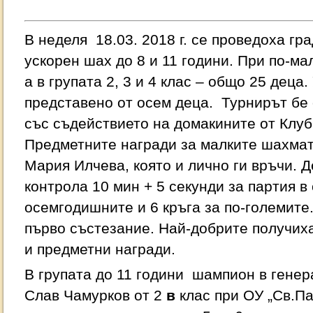
В неделя 18.03. 2018 г. се проведоха гр
ускорен шах до 8 и 11 години. При по-ма
а в групата 2, 3 и 4 клас – общо 25 деца
представено от осем деца. Турнирът бе
със съдействието на домакините от Клуб
Предметните награди за малките шахмат
Мария Илчева, която и лично ги връчи. Д
контрола 10 мин + 5 секунди за партия в
осемгодишните и 6 кръга за по-големите.
първо състезание. Най-добрите получиха
и предметни награди.
В групата до 11 години шампион в генер
Слав Чамурков от 2
в
клас при ОУ „Св.Па