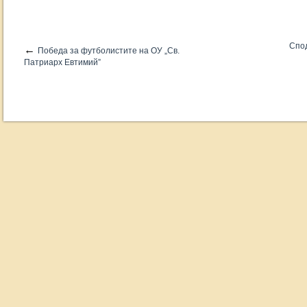
Спод
←
Победа за футболистите на ОУ „Св.
Патриарх Евтимий”