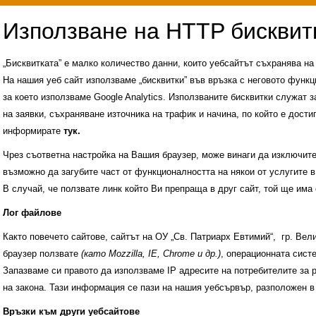
„Бисквитката” е малко количество данни, които уебсайтът съхранява н
На нашия уеб сайт използваме „бисквитки” във връзка с неговото функц
за което използваме Google Analytics. Използваните бисквитки служат з
на заявки, съхраняване източника на трафик и начина, по който е достиг
информирате
тук.
Чрез съответна настройка на Вашия браузер, може винаги да изключите к
възможно да загубите част от функционалността на някои от услугите в
В случай, че ползвате линк който Ви препраща в друг сайт, той ще има 
Лог файлове
Както повечето сайтове, сайтът на ОУ „Св. Патриарх Евтимий“, гр. Ве
браузер ползвате
(като Mozzilla, IE, Chrome и др.)
, операционната сис
Запазваме си правото да използваме IP адресите на потребителите за 
на закона. Тази информация се пази на нашия уебсървър, разположен в
Административни услуги
История на учили
Връзки към други уебсайтове