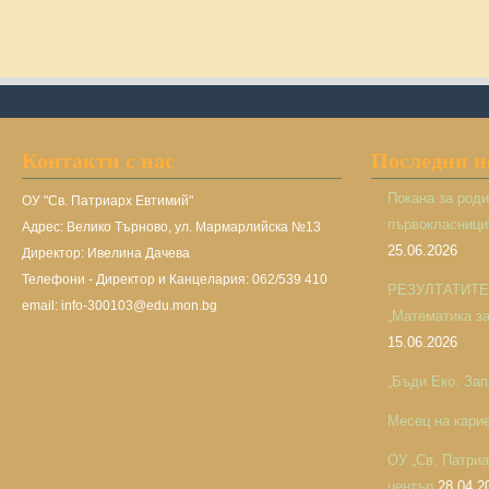
Контакти с нас
Последни 
Покана за род
ОУ "Св. Патриарх Евтимий"
първокласницит
Адрес: Велико Търново, ул. Мармарлийска №13
25.06.2026
Директор: Ивелина Дачева
Телефони - Директор и Канцелария: 062/539 410
РЕЗУЛТАТИТЕ н
email: info-300103@edu.mon.bg
„Математика за 
15.06.2026
„Бъди Еко. Зап
Месец на кари
ОУ „Св. Патри
център
28.04.2