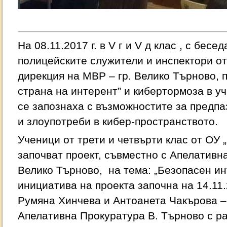
На 08.11.2017 г. в V г и V д клас , с бес
полицейските служители и инспектори о
дирекция на МВР – гр. Велико Търново, 
страна на интерент” и кибертормоза в у
се запознаха с възможностите за предп
и злоупотреби в кибер-пространството.
Ученици от трети и четвърти клас от ОУ 
започват проект, съвместно с Апелативна
Велико Търново, на тема: „Безопасен и
инициатива на проекта започна на 14.11.201
Румяна Хинчева и Антоанета Чакърова –
Апелативна Прокуратура В. Търново с ра