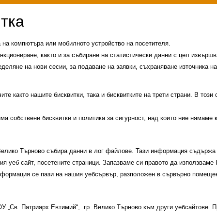
а на компютъра или мобилното устройство на посетителя.
нкциониране, както и за събиране на статистически данни с цел извършва
еделяне на нови сесии, за подаване на заявки, съхраняване източника на
те както нашите бисквитки, така и бисквитките на трети страни. В този
има собствени бисквитки и политика за сигурност, над които ние нямаме 
 Велико Търново събира данни в лог файлове. Тази информация съдържа 
шия уеб сайт, посетените страници. Запазваме си правото да използваме
информация се пази на нашия уебсървър, разположен в сървърно помещен
и
История на училището
Контакти
Прием
 ОУ „Св. Патриарх Евтимий“, гр. Велико Търново към други уебсайтове.