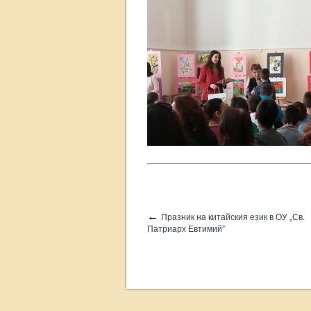
←
Празник на китайския език в ОУ „Св.
Патриарх Евтимий”