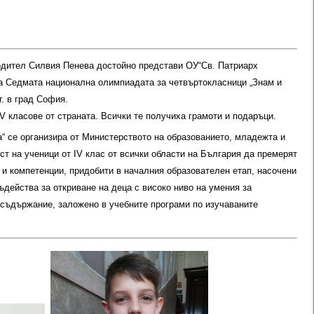
водител Силвия Пенева достойно представи ОУ“Св. Патриарх
а Седмата национална олимпиадата за четвъртокласници „Знам и
г. в град София.
V класове от страната. Всички те получиха грамоти и подаръци.
“ се организира от Министерството на образованието, младежта и
т на ученици от ІV клас от всички области на България да премерят
 и компетенции, придобити в началния образователен етап, насочени
действа за откриване на деца с високо ниво на умения за
съдържание, заложено в учебните програми по изучаваните