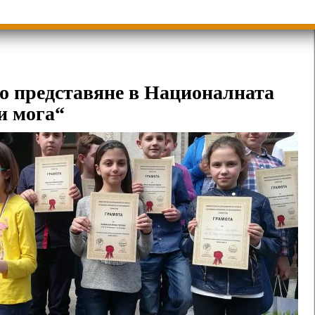
ици
Групи ЗИ 2025/2026 учебна год.
пиади 2025/2026
но представяне в Националната
и мога“