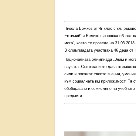
Никола Божков от 4г клас с кл. ръко
Евтимий“ и Великотърновска област н
мога“, която се проведе на 31.03.2018 
В олимпиадата участваха 46 деца от І
Националната олимпиада „Знам и мога
науката. Състезанието дава възможнос
сили и покажат своите знания, умения
към социалната им приложимост. Тя съ
обобщаване и осмисляне на учебното 
предмети.