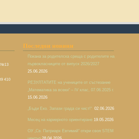
Последни новини
Покана за родителска среща с родителите на
първокласниците от випуск 2026/2027
а №13
25.06.2026
39 410
РЕЗУЛТАТИТЕ на учениците от състезание
„Математика за всеки“ – IV клас, 07.06.2025 г.
15.06.2026
„Бъди Еко. Запази града си чист!“
02.06.2026
Месец на кариерното ориентиране
19.05.2026
ОУ „Св. Патриарх Евтимий“ откри своя STEM
център
28.04.2026