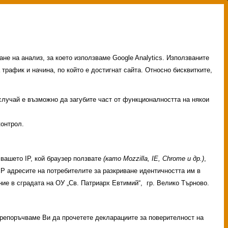
не на анализ, за което използваме Google Analytics. Използваните
 трафик и начина, по който е достигнат сайта. Относно бисквитките,
 случай е възможно да загубите част от функционалността на някои
контрол.
вашето IP, кой браузер ползвате
(като Mozzilla, IE, Chrome и др.)
,
 IP адресите на потребителите за разкриване идентичността им в
ие в сградата на ОУ „Св. Патриарх Евтимий“, гр. Велико Търново.
 Препоръчваме Ви да прочетете декларациите за поверителност на