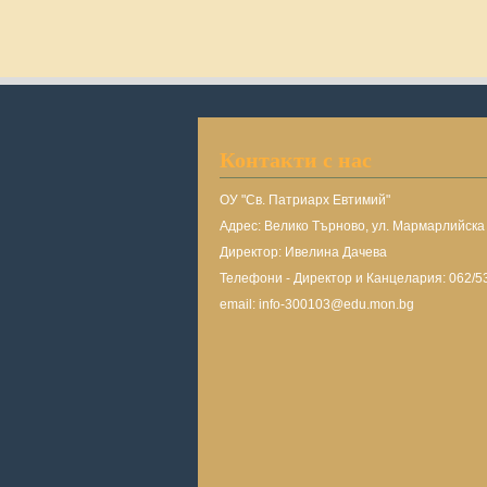
Контакти с нас
ОУ "Св. Патриарх Евтимий"
Адрес: Велико Търново, ул. Мармарлийск
Директор: Ивелина Дачева
Телефони - Директор и Канцелария: 062/5
email: info-300103@edu.mon.bg