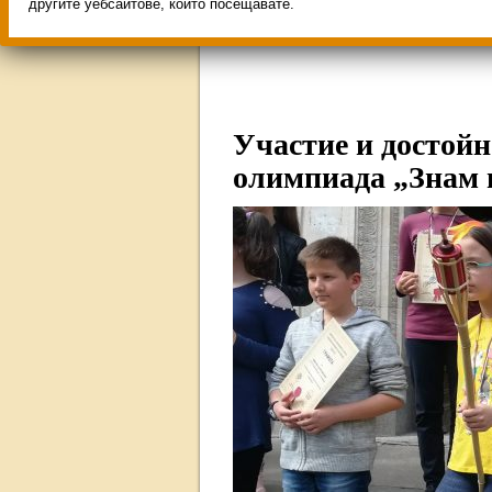
Свободни места за учен
другите уебсайтове, които посещавате.
ИНОВАЦИЯ 2026
Олим
Участие и достой
олимпиада „Знам 