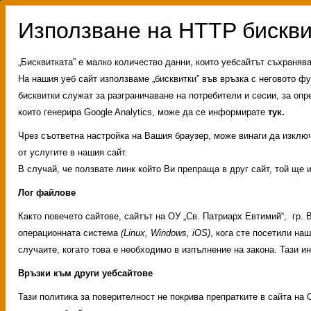
„Бисквитката” е малко количество данни, които уебсайтът съхраняв
На нашия уеб сайт използваме „бисквитки” във връзка с неговото фу
бисквитки служат за разграничаване на потребители и сесии, за опр
които генерира Google Analytics, може да се информирате
тук.
Чрез съответна настройка на Вашия браузер, може винаги да изключи
от услугите в нашия сайт.
В случай, че ползвате линк който Ви препраща в друг сайт, той ще 
Лог файлове
Както повечето сайтове, сайтът на ОУ „Св. Патриарх Евтимий“, гр.
операционната система
(Linux, Windows, iOS)
, кога сте посетили на
случаите, когато това е необходимо в изпълнение на закона. Тази 
Връзки към други уебсайтове
Административни услуг
Тази политика за поверителност не покрива препратките в сайта на