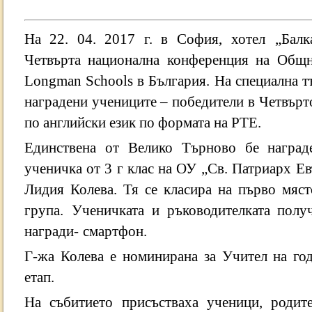
На 22. 04. 2017 г. в София,
хотел
„Балк
Четвърта национална конференция на Общн
Longman Schools в България.
На специална т
наградени учениците – победители в Четвър
по английски език по формата на РТЕ.
Единствена от Велико Търново бе наград
ученичка от 3 г
клас на ОУ
„Св. Патриарх Ев
Лидия Колева. Тя се класира на първо мяст
група.
Ученичката и ръководителката полу
награди-
смартфон.
Г-жа Колева е номинирана за Учител на год
етап.
На събитието присъстваха ученици, родите