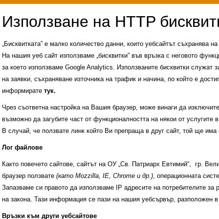
„Бисквитката” е малко количество данни, които уебсайтът съхранява н
На нашия уеб сайт използваме „бисквитки” във връзка с неговото функц
за което използваме Google Analytics. Използваните бисквитки служат з
на заявки, съхраняване източника на трафик и начина, по който е достиг
информирате
тук.
Чрез съответна настройка на Вашия браузер, може винаги да изключите к
възможно да загубите част от функционалността на някои от услугите в
В случай, че ползвате линк който Ви препраща в друг сайт, той ще има 
Лог файлове
Както повечето сайтове, сайтът на ОУ „Св. Патриарх Евтимий“, гр. Ве
браузер ползвате
(като Mozzilla, IE, Chrome и др.)
, операционната сис
Запазваме си правото да използваме IP адресите на потребителите за 
на закона. Тази информация се пази на нашия уебсървър, разположен в
Административни услуги
История на учили
Връзки към други уебсайтове