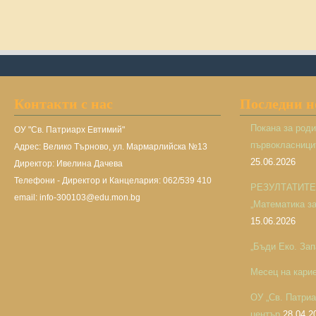
Контакти с нас
Последни 
Покана за род
ОУ "Св. Патриарх Евтимий"
първокласницит
Адрес: Велико Търново, ул. Мармарлийска №13
25.06.2026
Директор: Ивелина Дачева
Телефони - Директор и Канцелария: 062/539 410
РЕЗУЛТАТИТЕ н
email: info-300103@edu.mon.bg
„Математика за 
15.06.2026
„Бъди Еко. Зап
Месец на кари
ОУ „Св. Патри
център
28.04.2