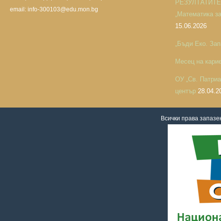
РЕЗУЛТАТИТЕ н
email: info-300103@edu.mon.bg
„Математика за 
15.06.2026
„Бъди Еко. Зап
Месец на кари
ОУ „Св. Патри
център
28.04.2
Всички права запаз