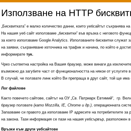
„Бисквитката” е малко количество данни, които уебсайтът съхранява н
На нашия уеб сайт използваме „бисквитки” във връзка с неговото функц
за което използваме Google Analytics. Използваните бисквитки служат з
на заявки, съхраняване източника на трафик и начина, по който е достиг
информирате
тук.
Чрез съответна настройка на Вашия браузер, може винаги да изключите к
възможно да загубите част от функционалността на някои от услугите в
В случай, че ползвате линк който Ви препраща в друг сайт, той ще има 
Лог файлове
Както повечето сайтове, сайтът на ОУ „Св. Патриарх Евтимий“, гр. Ве
браузер ползвате
(като Mozzilla, IE, Chrome и др.)
, операционната сис
Запазваме си правото да използваме IP адресите на потребителите за 
на закона. Тази информация се пази на нашия уебсървър, разположен в
Административни услуги
История на училище
Връзки към други уебсайтове