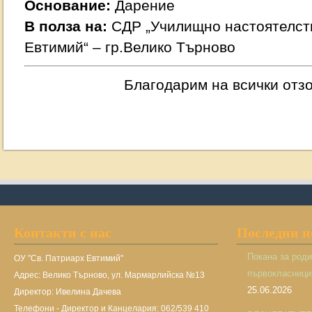
Основание:
Дарение
В полза на:
СДР „Училищно настоятелств
Евтимий“ – гр.Велико Търново
Благодарим на всички отз
Контакти с нас
Последни 
Покана за род
ОУ "Св. Патриарх Евтимий"
първокласницит
Адрес: Велико Търново, ул. Мармарлийска №13
25.06.2026
Директор: Ивелина Дачева
Телефони - Директор и Канцелария: 062/539 410