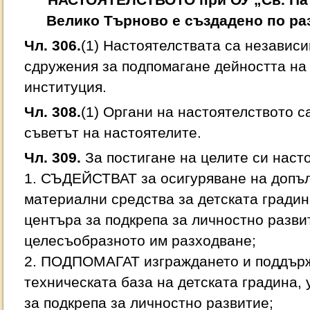
НАСТОЯТЕЛСТВОТО при ОУ „Св. Пат
Велико Търново е създадено по ра
Чл. 306.
(1) Настоятелствата са независ
сдружения за подпомагане дейността на
институция.
Чл. 308.
(1) Органи на настоятелството 
съветът на настоятелите.
Чл. 309.
За постигане на целите си наст
1. СЪДЕЙСТВАТ за осигуряване на допъ
материални средства за детската градин
центъра за подкрепа за личностно разви
целесъобразното им разходване;
2. ПОДПОМАГАТ изграждането и поддърж
техническата база на детската градина,
за подкрепа за личностно развитие;