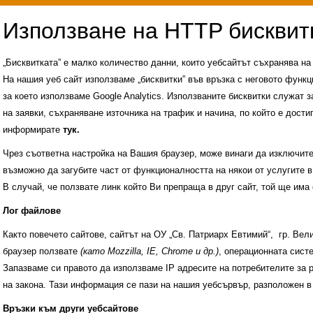
„Бисквитката” е малко количество данни, които уебсайтът съхранява н
На нашия уеб сайт използваме „бисквитки” във връзка с неговото функц
за което използваме Google Analytics. Използваните бисквитки служат з
на заявки, съхраняване източника на трафик и начина, по който е достиг
информирате
тук.
Чрез съответна настройка на Вашия браузер, може винаги да изключите к
възможно да загубите част от функционалността на някои от услугите в
В случай, че ползвате линк който Ви препраща в друг сайт, той ще има 
Лог файлове
Както повечето сайтове, сайтът на ОУ „Св. Патриарх Евтимий“, гр. Ве
браузер ползвате
(като Mozzilla, IE, Chrome и др.)
, операционната сис
Запазваме си правото да използваме IP адресите на потребителите за 
на закона. Тази информация се пази на нашия уебсървър, разположен в
Административни услуги
История на учили
Връзки към други уебсайтове