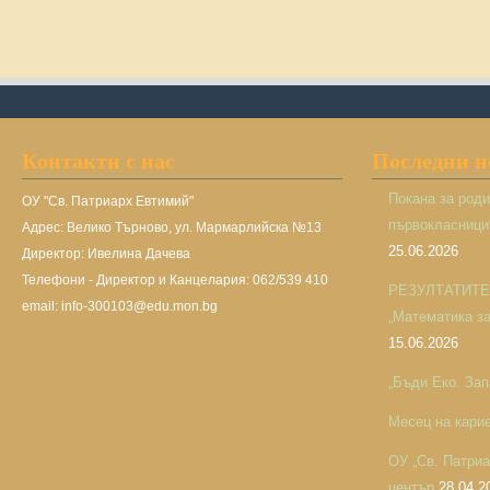
Контакти с нас
Последни 
Покана за род
ОУ "Св. Патриарх Евтимий"
първокласницит
Адрес: Велико Търново, ул. Мармарлийска №13
25.06.2026
Директор: Ивелина Дачева
Телефони - Директор и Канцелария: 062/539 410
РЕЗУЛТАТИТЕ н
email: info-300103@edu.mon.bg
„Математика за 
15.06.2026
„Бъди Еко. Зап
Месец на кари
ОУ „Св. Патри
център
28.04.2