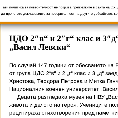
Свободни места за ученици
Групи ЗИ 2025/2
ИНОВАЦИЯ 2026
Олимпиади 2025/2026
Тази политика за поверителност не покрива препратките в сайта на ОУ
да прочетете декларациите за поверителност на другите уебсайтове, к
ЦДО 2″в“ и 2″г“ клас и 3″д
„Васил Левски“
По случай 147 години от обесването на 
от група ЦДО 2″в“ и 2 „г“ клас и 3 „д“ за
Христова, Теодора Петрова и Митка Ган
Националния военен университет „Васил
Децата разгледаха музея на НВУ „Васи
живота и делото на героя. Учениците по
рецитираха стихотворения пред паметни