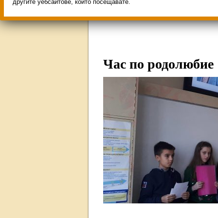
Свободни места за учен
другите уебсайтове, които посещавате.
ИНОВАЦИЯ 2026
Олим
Час по родолюб