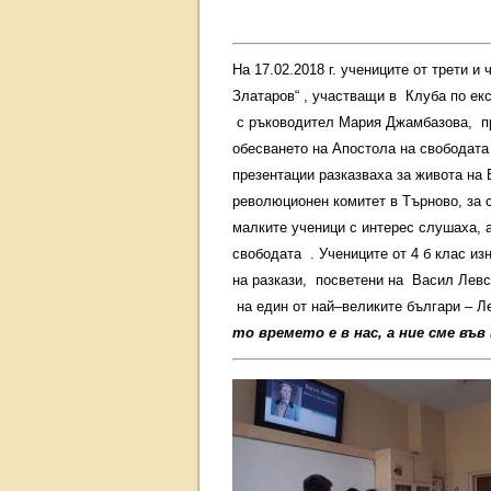
На 17.02.2018 г. учениците от трети 
Златаров“ , участващи в Клуба по ек
с ръководител Мария Джамбазова, пр
обесването на Апостола на свободата
презентации разказваха за живота на 
революционен комитет в Търново, за
малките ученици с интерес слушаха, 
свободата . Учениците от 4 б клас из
на разкази, посветени на Васил Левс
на един от най–великите българи – Ле
то времето е в нас, а ние сме въ