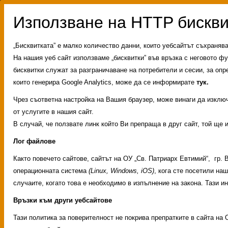
„Бисквитката” е малко количество данни, които уебсайтът съхраняв
На нашия уеб сайт използваме „бисквитки” във връзка с неговото фу
бисквитки служат за разграничаване на потребители и сесии, за опр
които генерира Google Analytics, може да се информирате
тук.
Чрез съответна настройка на Вашия браузер, може винаги да изключи
от услугите в нашия сайт.
В случай, че ползвате линк който Ви препраща в друг сайт, той ще 
Лог файлове
Както повечето сайтове, сайтът на ОУ „Св. Патриарх Евтимий“, гр.
операционната система
(Linux, Windows, iOS)
, кога сте посетили на
случаите, когато това е необходимо в изпълнение на закона. Тази 
Връзки към други уебсайтове
Административни услуг
Тази политика за поверителност не покрива препратките в сайта на