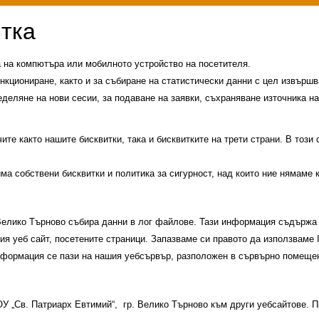
а на компютъра или мобилното устройство на посетителя.
нкциониране, както и за събиране на статистически данни с цел извършва
еделяне на нови сесии, за подаване на заявки, съхраняване източника на
те както нашите бисквитки, така и бисквитките на трети страни. В този
има собствени бисквитки и политика за сигурност, над които ние нямаме 
 Велико Търново събира данни в лог файлове. Тази информация съдържа 
шия уеб сайт, посетените страници. Запазваме си правото да използваме
информация се пази на нашия уебсървър, разположен в сървърно помещен
и
История на училището
Контакти
Прием
 ОУ „Св. Патриарх Евтимий“, гр. Велико Търново към други уебсайтове.