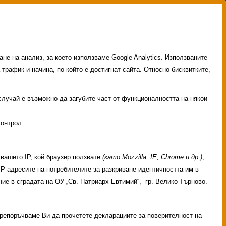
не на анализ, за което използваме Google Analytics. Използваните
 трафик и начина, по който е достигнат сайта. Относно бисквитките,
 случай е възможно да загубите част от функционалността на някои
контрол.
вашето IP, кой браузер ползвате
(като Mozzilla, IE, Chrome и др.)
,
 IP адресите на потребителите за разкриване идентичността им в
ие в сградата на ОУ „Св. Патриарх Евтимий“, гр. Велико Търново.
 Препоръчваме Ви да прочетете декларациите за поверителност на