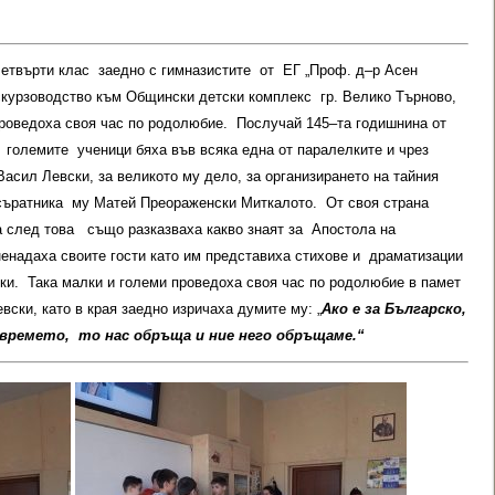
и четвърти клас заедно с гимназистите от ЕГ „Проф. д–р Асен
скурзоводство към Общински детски комплекс гр. Велико Търново,
оведоха своя час по родолюбие. Послучай 145–та годишнина от
 големите ученици бяха във всяка една от паралелките и чрез
Васил Левски, за великото му дело, за организирането на тайния
 съратника му Матей Преораженски Миткалото. От своя страна
а след това също разказваха какво знаят за Апостола на
ненадаха своите гости като им представиха стихове и драматизации
ки. Така малки и големи проведоха своя час по родолюбие в памет
вски, като в края заедно изричаха думите му: „
Ако е за Българско,
в времето, то нас обръща и ние него обръщаме.“