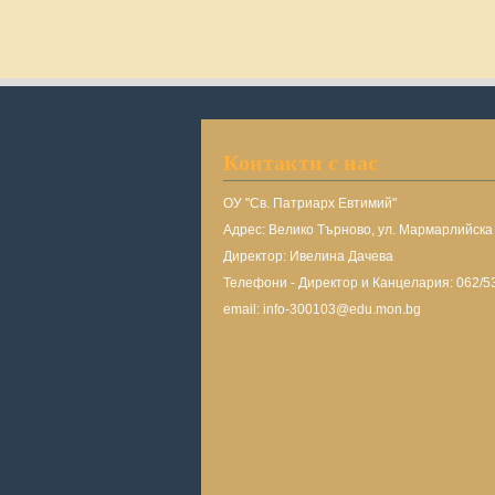
Контакти с нас
ОУ "Св. Патриарх Евтимий"
Адрес: Велико Търново, ул. Мармарлийск
Директор: Ивелина Дачева
Телефони - Директор и Канцелария: 062/5
email: info-300103@edu.mon.bg