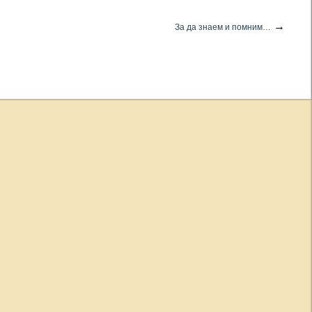
→
За да знаем и помним…