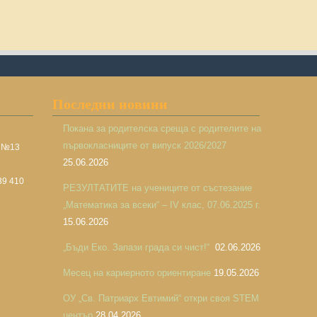
Последни новини
Покана за родителска среща с родителите на
първокласниците от випуск 2026/2027
а №13
25.06.2026
39 410
РЕЗУЛТАТИТЕ на учениците от състезание
„Математика за всеки“ – IV клас, 07.06.2025 г.
15.06.2026
„Бъди Еко. Запази града си чист!“
02.06.2026
Месец на кариерното ориентиране
19.05.2026
ОУ „Св. Патриарх Евтимий“ откри своя STEM
център
28.04.2026