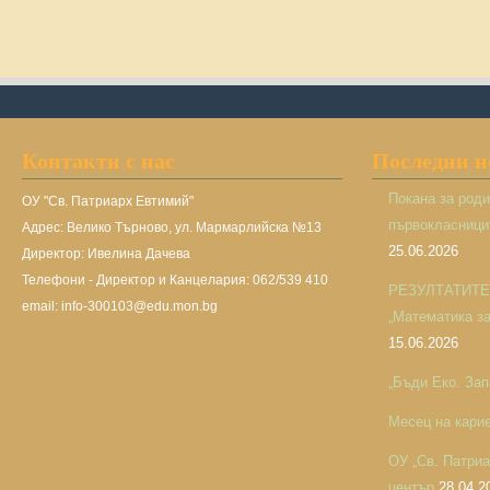
Контакти с нас
Последни 
Покана за род
ОУ "Св. Патриарх Евтимий"
първокласницит
Адрес: Велико Търново, ул. Мармарлийска №13
25.06.2026
Директор: Ивелина Дачева
Телефони - Директор и Канцелария: 062/539 410
РЕЗУЛТАТИТЕ н
email: info-300103@edu.mon.bg
„Математика за 
15.06.2026
„Бъди Еко. Зап
Месец на кари
ОУ „Св. Патри
център
28.04.2