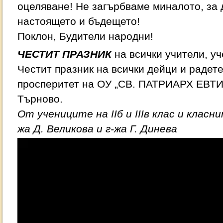
оцеляване! Не загърбваме миналото, за 
настоящето и бъдещето!
Поклон, Будители народни!
ЧЕСТИТ ПРАЗНИК
на всички учители, уч
Честит празник на всички дейци и радете
просперитет на ОУ „СВ. ПАТРИАРХ ЕВТИ
Търново.
От учениците на IIб и IIIв клас и клас
жа Д. Великова и г-жа Г. Динева