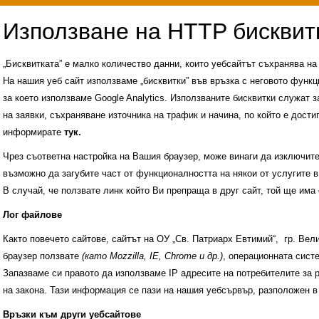
„Бисквитката” е малко количество данни, които уебсайтът съхранява н
На нашия уеб сайт използваме „бисквитки” във връзка с неговото функц
за което използваме Google Analytics. Използваните бисквитки служат з
на заявки, съхраняване източника на трафик и начина, по който е достиг
информирате
тук.
Чрез съответна настройка на Вашия браузер, може винаги да изключите к
възможно да загубите част от функционалността на някои от услугите в
В случай, че ползвате линк който Ви препраща в друг сайт, той ще има 
Лог файлове
Както повечето сайтове, сайтът на ОУ „Св. Патриарх Евтимий“, гр. Ве
браузер ползвате
(като Mozzilla, IE, Chrome и др.)
, операционната сис
Запазваме си правото да използваме IP адресите на потребителите за 
на закона. Тази информация се пази на нашия уебсървър, разположен в
Административни услуги
История на учили
Връзки към други уебсайтове