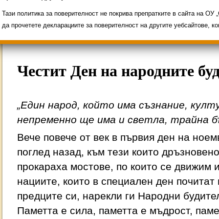
Свободни места за ученици
Групи ЗИ 2025/2
ИНОВАЦИЯ 2026
Олимпиади 2025/2026
Тази политика за поверителност не покрива препратките в сайта на ОУ
да прочетете декларациите за поверителност на другите уебсайтове, к
Честит Ден на народните бу
„Един народ, който има съзнание, култу
непременно ще има и светла, трайна б
Вече повече от век в първия ден на ное
поглед назад, към тези които дръзновен
прокараха мостове, по които се движим и
нациите, които в специален ден почитат 
предците си, нарекли ги Народни будите
Паметта е сила, паметта е мъдрост, паме