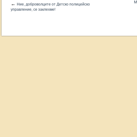
М
←
Ние, доброволците от Детско полицейско
управление, се заклехме!