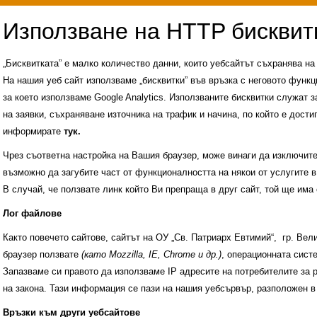
„Бисквитката” е малко количество данни, които уебсайтът съхранява н
На нашия уеб сайт използваме „бисквитки” във връзка с неговото функц
за което използваме Google Analytics. Използваните бисквитки служат з
на заявки, съхраняване източника на трафик и начина, по който е достиг
информирате
тук.
Чрез съответна настройка на Вашия браузер, може винаги да изключите к
възможно да загубите част от функционалността на някои от услугите в
В случай, че ползвате линк който Ви препраща в друг сайт, той ще има 
Лог файлове
Както повечето сайтове, сайтът на ОУ „Св. Патриарх Евтимий“, гр. Ве
браузер ползвате
(като Mozzilla, IE, Chrome и др.)
, операционната сис
Запазваме си правото да използваме IP адресите на потребителите за 
на закона. Тази информация се пази на нашия уебсървър, разположен в
Административни услуги
История на учили
Връзки към други уебсайтове