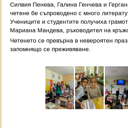
Силвия Пенева, Галина Генчева и Герга
четене бе съпроводено с много литератур
Учениците и студентите получиха грамоти
Мариана Мандева, ръководител на кръжо
Четенето се превърна в невероятен праз
запомнящо се преживяване.