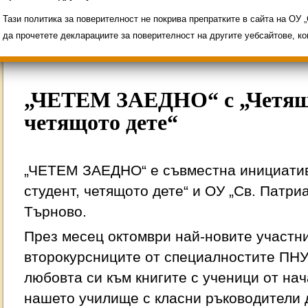
Свободни места за ученици
Групи ЗИ 2025/2
ИНОВАЦИЯ 2026
Олимпиади 2025/2026
Тази политика за поверителност не покрива препратките в сайта на ОУ
да прочетете декларациите за поверителност на другите уебсайтове, к
„ЧЕТЕМ ЗАЕДНО“ с „Четящи
четящото дете“
„ЧЕТЕМ ЗАЕДНО“ е съвместна инициатив
студент, четящото дете“ и ОУ „Св. Патри
Търново.
През месец октомври най-новите участни
второкурсниците от специалностите ПН
любовта си към книгите с ученици от на
нашето училище с класни ръководители 