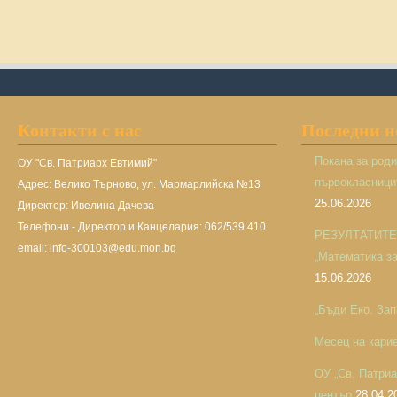
Контакти с нас
Последни 
Покана за род
ОУ "Св. Патриарх Евтимий"
първокласницит
Адрес: Велико Търново, ул. Мармарлийска №13
25.06.2026
Директор: Ивелина Дачева
Телефони - Директор и Канцелария: 062/539 410
РЕЗУЛТАТИТЕ н
email: info-300103@edu.mon.bg
„Математика за 
15.06.2026
„Бъди Еко. Зап
Месец на кари
ОУ „Св. Патри
център
28.04.2