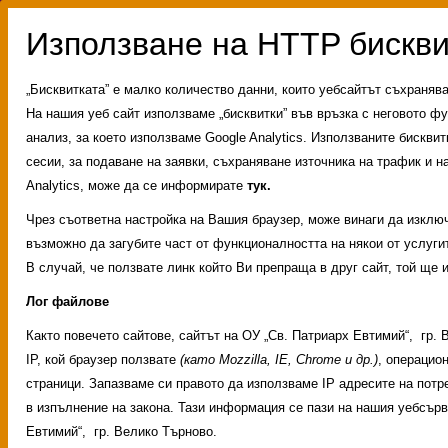
„Бисквитката” е малко количество данни, които уебсайтът съхраняв
На нашия уеб сайт използваме „бисквитки” във връзка с неговото фу
анализ, за което използваме Google Analytics. Използваните бискви
сесии, за подаване на заявки, съхраняване източника на трафик и на
Analytics, може да се информирате
тук.
Чрез съответна настройка на Вашия браузер, може винаги да изключи
възможно да загубите част от функционалността на някои от услугит
В случай, че ползвате линк който Ви препраща в друг сайт, той ще 
Лог файлове
Както повечето сайтове, сайтът на ОУ „Св. Патриарх Евтимий“, гр
Административни услуги
История на учили
IP, кой браузер ползвате
(като Mozzilla, IE, Chrome и др.)
, операцио
Свободни места за ученици
Групи ЗИ 2025/2
страници. Запазваме си правото да използваме IP адресите на потр
ИНОВАЦИЯ 2026
Олимпиади 2025/2026
в изпълнение на закона. Тази информация се пази на нашия уебсър
Евтимий“, гр. Велико Търново.