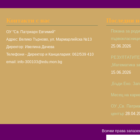
Контакти с нас
Последни 
Покана за род
ОУ "Св. Патриарх Евтимий"
първокласницит
Адрес: Велико Търново, ул. Мармарлийска №13
25.06.2026
Директор: Ивелина Дачева
Телефони - Директор и Канцелария: 062/539 410
РЕЗУЛТАТИТЕ н
email: info-300103@edu.mon.bg
„Математика за 
15.06.2026
„Бъди Еко. Зап
Месец на кари
ОУ „Св. Патри
център
28.04.2
Всички права запаз