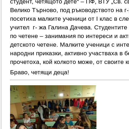
студент, четящото дете“ – ПФ, ВТУ „Св. с
Велико Търново, под ръководството на 
посетиха малките ученици от I клас в сл
учител г- жа Галина Дачева. Студентит
по четене – занимания по интереси и ак
детското четене. Малките ученици с инт
народни приказки, активно участваха в б
прочетоха, кой колкото може, от своите 
Браво, четящи деца!