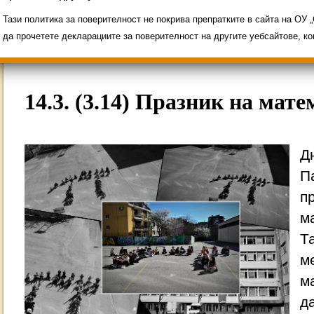
Свободни места за ученици
Групи ЗИ 2025/2
ИНОВАЦИЯ 2026
Олимпиади 2025/2026
Тази политика за поверителност не покрива препратките в сайта на ОУ
да прочетете декларациите за поверителност на другите уебсайтове, к
14.3. (3.14) Празник на мат
Д
П
п
м
Т
м
м
д