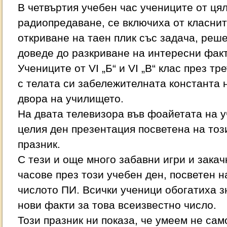
В четвъртия учебен час учениците от ця
радиопредаване, се включиха от класните
откриване на таен плик със задача, реше
доведе до разкриване на интересни факт
Учениците от VI „Б“ и VI „В“ клас през т
с телата си забележителната константа 
двора на училището.
На двата телевизора във фоайетата на 
целия ден презентация посветена на то
празник.
С тези и още много забавни игри и зака
часове през този учебен ден, посветен 
числото ПИ. Всички ученици обогатиха з
нови факти за това всеизвестно число.
Този празник ни показа, че умеем не само