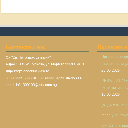
Контакти с нас
Последни 
Покана за род
ОУ "Св. Патриарх Евтимий"
първокласницит
Адрес: Велико Търново, ул. Мармарлийска №13
25.06.2026
Директор: Ивелина Дачева
Телефони - Директор и Канцелария: 062/539 410
РЕЗУЛТАТИТЕ н
email: info-300103@edu.mon.bg
„Математика за 
15.06.2026
„Бъди Еко. Зап
Месец на кари
ОУ „Св. Патри