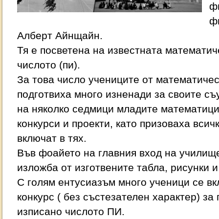
ф
ф
Алберт Айнщайн.
Тя е посветена на известната математиче
числото (пи).
За това число учениците от математиче
подготвиха много изненади за своите с
на няколко седмици младите математици
конкурси и проекти, като призоваха всич
включат в тях.
Във фоайето на главния вход на училищ
изложба от изготвените табла, рисунки и
С голям ентусиазъм много ученици се в
конкурс ( без състезателен характер) за 
изписано числото ПИ.