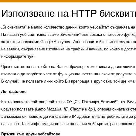
„Бисквитката” е малко количество данни, които уебсайтът съхранява н
На нашия уеб сайт използваме „бисквитки” във връзка с неговото функц
за което използваме Google Analytics. Използваните бисквитки служат з
на заявки, съхраняване източника на трафик и начина, по който е достиг
информирате
тук.
Чрез съответна настройка на Вашия браузер, може винаги да изключите к
възможно да загубите част от функционалността на някои от услугите в
В случай, че ползвате линк който Ви препраща в друг сайт, той ще има 
Лог файлове
Както повечето сайтове, сайтът на ОУ „Св. Патриарх Евтимий“, гр. Ве
браузер ползвате
(като Mozzilla, IE, Chrome и др.)
, операционната сис
Запазваме си правото да използваме IP адресите на потребителите за 
на закона. Тази информация се пази на нашия уебсървър, разположен в
Административни услуги
История на учили
Връзки към други уебсайтове