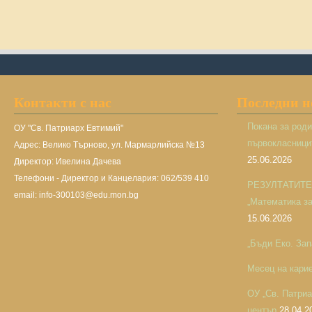
Контакти с нас
Последни 
Покана за род
ОУ "Св. Патриарх Евтимий"
първокласницит
Адрес: Велико Търново, ул. Мармарлийска №13
25.06.2026
Директор: Ивелина Дачева
Телефони - Директор и Канцелария: 062/539 410
РЕЗУЛТАТИТЕ н
email: info-300103@edu.mon.bg
„Математика за 
15.06.2026
„Бъди Еко. Зап
Месец на кари
ОУ „Св. Патри
център
28.04.2