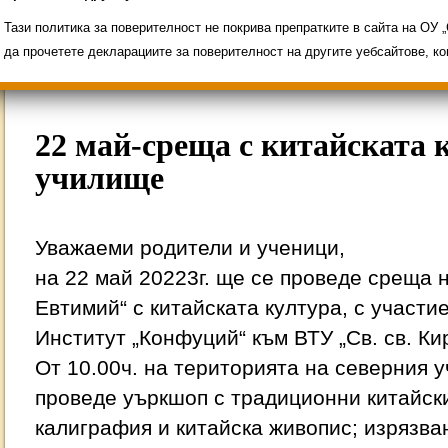
Свободни места за ученици
Групи ЗИ 2025/2
ИНОВАЦИЯ 2026
Олимпиади 2025/2026
Тази политика за поверителност не покрива препратките в сайта на ОУ
да прочетете декларациите за поверителност на другите уебсайтове, к
22 май-среща с китайската 
училище
Уважаеми родители и ученици,
на 22 май 20223г. ще се проведе среща 
Евтимий“ с китайската култура, с участи
Институт „Конфуций“ към ВТУ „Св. св. Ки
От 10.00ч. на територията на северния 
проведе уъркшоп с традиционни китайски
калиграфия и китайска живопис; изрязван