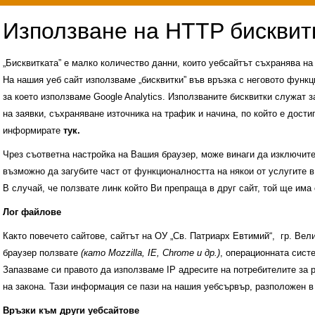
„Бисквитката” е малко количество данни, които уебсайтът съхранява н
На нашия уеб сайт използваме „бисквитки” във връзка с неговото функц
за което използваме Google Analytics. Използваните бисквитки служат з
на заявки, съхраняване източника на трафик и начина, по който е достиг
информирате
тук.
Чрез съответна настройка на Вашия браузер, може винаги да изключите к
възможно да загубите част от функционалността на някои от услугите в
В случай, че ползвате линк който Ви препраща в друг сайт, той ще има 
Лог файлове
Както повечето сайтове, сайтът на ОУ „Св. Патриарх Евтимий“, гр. Ве
браузер ползвате
(като Mozzilla, IE, Chrome и др.)
, операционната сис
Запазваме си правото да използваме IP адресите на потребителите за 
на закона. Тази информация се пази на нашия уебсървър, разположен в
Административни услуги
История на учили
Връзки към други уебсайтове