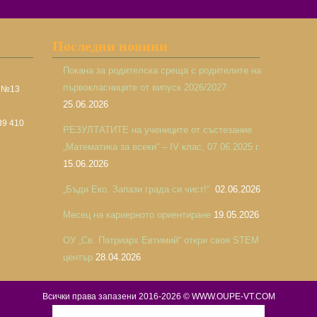
Последни новини
Покана за родителска среща с родителите на
първокласниците от випуск 2026/2027
а №13
25.06.2026
39 410
РЕЗУЛТАТИТЕ на учениците от състезание
„Математика за всеки“ – IV клас, 07.06.2025 г.
15.06.2026
„Бъди Еко. Запази града си чист!“
02.06.2026
Месец на кариерното ориентиране
19.05.2026
ОУ „Св. Патриарх Евтимий“ откри своя STEM
център
28.04.2026
Всички права запазени 2016-2026 © WWW.OUPE-VT.COM