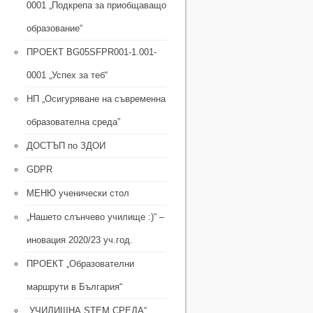
0001 „Подкрепа за приобщаващо
образование“
ПРОЕКТ BG05SFPR001-1.001-
0001 „Успех за теб“
НП „Осигуряване на съвременна
образователна среда”
ДОСТЪП по ЗДОИ
GDPR
МЕНЮ ученически стол
„Нашето слънчево училище :)“ –
иновация 2020/23 уч.год.
ПРОЕКТ „Образователни
маршрути в България“
„УЧИЛИЩНА STEM СРЕДА“