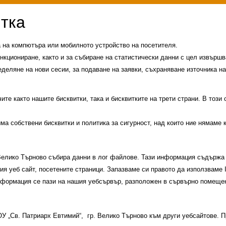
а на компютъра или мобилното устройство на посетителя.
нкциониране, както и за събиране на статистически данни с цел извършва
еделяне на нови сесии, за подаване на заявки, съхраняване източника на
те както нашите бисквитки, така и бисквитките на трети страни. В този
има собствени бисквитки и политика за сигурност, над които ние нямаме 
 Велико Търново събира данни в лог файлове. Тази информация съдържа 
шия уеб сайт, посетените страници. Запазваме си правото да използваме
и
История на училището
Контакти
Прием
информация се пази на нашия уебсървър, разположен в сървърно помещен
ици
Групи ЗИ 2025/2026 учебна год.
пиади 2025/2026
 ОУ „Св. Патриарх Евтимий“, гр. Велико Търново към други уебсайтове.