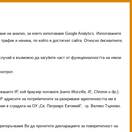
не на анализ, за което използваме Google Analytics. Използваните
 трафик и начина, по който е достигнат сайта. Относно бисквитките,
 случай е възможно да загубите част от функционалността на някои
контрол.
вашето IP, кой браузер ползвате
(като Mozzilla, IE, Chrome и др.)
,
 IP адресите на потребителите за разкриване идентичността им в
ие в сградата на ОУ „Св. Патриарх Евтимий“, гр. Велико Търново.
ГЛАВНО МЕНЮ
 Препоръчваме Ви да прочетете декларациите за поверителност на
НАЧАЛО