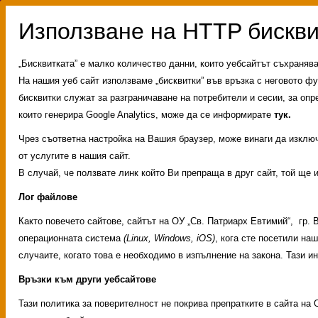
„Бисквитката” е малко количество данни, които уебсайтът съхраняв
На нашия уеб сайт използваме „бисквитки” във връзка с неговото фу
бисквитки служат за разграничаване на потребители и сесии, за опр
които генерира Google Analytics, може да се информирате
тук.
Чрез съответна настройка на Вашия браузер, може винаги да изключи
от услугите в нашия сайт.
В случай, че ползвате линк който Ви препраща в друг сайт, той ще 
Лог файлове
Както повечето сайтове, сайтът на ОУ „Св. Патриарх Евтимий“, гр.
операционната система
(Linux, Windows, iOS)
, кога сте посетили на
Административни услуг
случаите, когато това е необходимо в изпълнение на закона. Тази 
Свободни места за учен
ИНОВАЦИЯ 2026
Олим
Връзки към други уебсайтове
Тази политика за поверителност не покрива препратките в сайта на