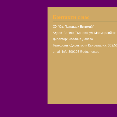
Контакти с нас
ОУ "Св. Патриарх Евтимий"
Адрес: Велико Търново, ул. Мармарлийск
Директор: Ивелина Дачева
Телефони - Директор и Канцелария: 062/5
email: info-300103@edu.mon.bg