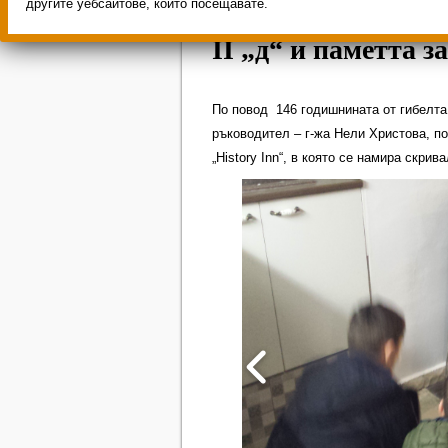
другите уебсайтове, които посещавате.
II „д“ и паметта з
По повод 146 годишнината от гибелта 
ръководител – г-жа Нели Христова, п
„History Inn“, в която се намира скри