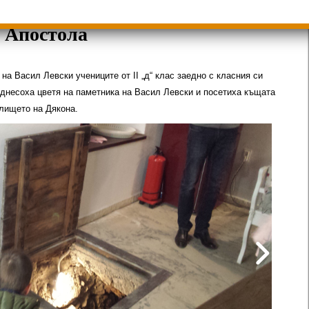
а Апостола
на Васил Левски учениците от II „д“ клас заедно с класния си
однесоха цветя на паметника на Васил Левски и посетиха къщата
валището на Дякона.