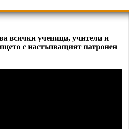
ици
Групи ЗИ 2025/2026 учебна год.
пиади 2025/2026
ява всички ученици, учители и
ището с настъпващият патронен