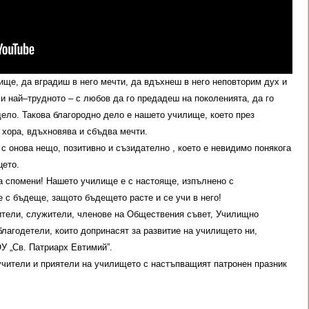
ще, да вградиш в него мечти, да вдъхнеш в него неповторим дух и
и най–трудното – с любов да го предадеш на поколенията, да го
дело. Такова благородно дело е нашето училище, което през
 хора, вдъхновява и сбъдва мечти.
с онова нещо, позитивно и съзидателно , което е невидимо понякога
цето.
а спомени! Нашето училище е с настояще, изпълнено с
 с бъдеще, защото бъдещето расте и се учи в него!
чители, служители, членове на Обществения съвет, Училищно
благодетели, които допринасят за развитие на училището ни,
У „Св. Патриарх Евтимий”.
 учители и приятели на училището с настъпващият патронен празник