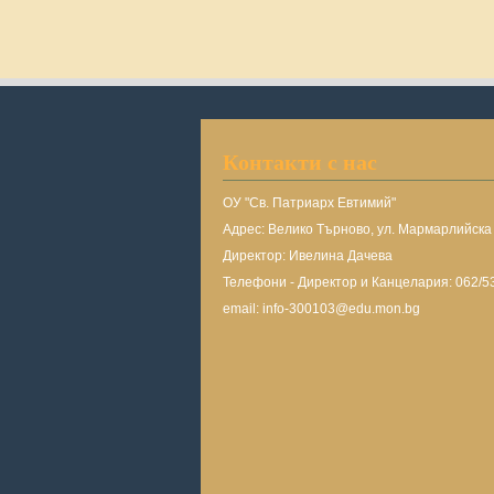
Контакти с нас
ОУ "Св. Патриарх Евтимий"
Адрес: Велико Търново, ул. Мармарлийск
Директор: Ивелина Дачева
Телефони - Директор и Канцелария: 062/5
email: info-300103@edu.mon.bg