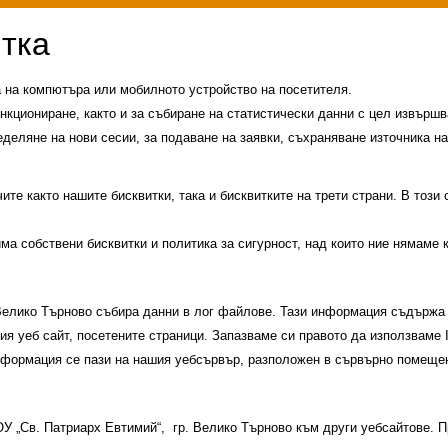
а на компютъра или мобилното устройство на посетителя.
нкциониране, както и за събиране на статистически данни с цел извършва
еделяне на нови сесии, за подаване на заявки, съхраняване източника на
те както нашите бисквитки, така и бисквитките на трети страни. В този
има собствени бисквитки и политика за сигурност, над които ние нямаме 
 Велико Търново събира данни в лог файлове. Тази информация съдържа 
шия уеб сайт, посетените страници. Запазваме си правото да използваме
информация се пази на нашия уебсървър, разположен в сървърно помещен
и
История на училището
Контакти
Прием
 ОУ „Св. Патриарх Евтимий“, гр. Велико Търново към други уебсайтове.