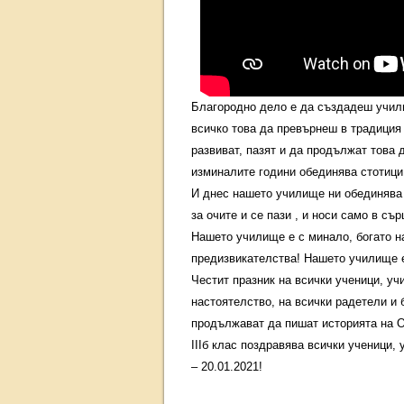
Благородно дело е да създадеш учили
всичко това да превърнеш в традиция 
развиват, пазят и да продължат това 
изминалите години обединява стотици
И днес нашето училище ни обединява 
за очите и се пази , и носи само в сър
Нашето училище е с минало, богато н
предизвикателства! Нашето училище е
Честит празник на всички ученици, у
настоятелство, на всички радетели и 
продължават да пишат историята на О
IIIб клас поздравява всички ученици,
– 20.01.2021!