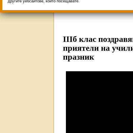
Свободни места за учен
другите уебсайтове, които посещавате.
ИНОВАЦИЯ 2026
Олим
IIIб клас поздрав
приятели на учил
празник