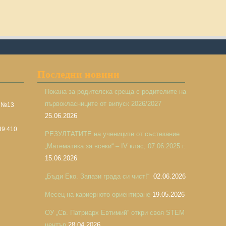
Последни новини
Покана за родителска среща с родителите на
първокласниците от випуск 2026/2027
а №13
25.06.2026
39 410
РЕЗУЛТАТИТЕ на учениците от състезание
„Математика за всеки“ – IV клас, 07.06.2025 г.
15.06.2026
„Бъди Еко. Запази града си чист!“
02.06.2026
Месец на кариерното ориентиране
19.05.2026
ОУ „Св. Патриарх Евтимий“ откри своя STEM
център
28.04.2026