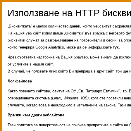
„Бисквитката” е малко количество данни, които уебсайтът съхраняв
На нашия уеб сайт използваме „бисквитки” във връзка с неговото фу
бисквитки служат за разграничаване на потребители и сесии, за опр
които генерира Google Analytics, може да се информирате
тук.
Чрез съответна настройка на Вашия браузер, може винаги да изключи
от услугите в нашия сайт.
В случай, че ползвате линк който Ви препраща в друг сайт, той ще 
Лог файлове
Както повечето сайтове, сайтът на ОУ „Св. Патриарх Евтимий“, гр.
операционната система
(Linux, Windows, iOS)
, кога сте посетили на
случаите, когато това е необходимо в изпълнение на закона. Тази 
Връзки към други уебсайтове
Административни услуг
Тази политика за поверителност не покрива препратките в сайта на