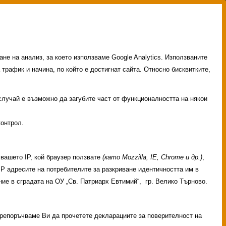
не на анализ, за което използваме Google Analytics. Използваните
 трафик и начина, по който е достигнат сайта. Относно бисквитките,
 случай е възможно да загубите част от функционалността на някои
контрол.
вашето IP, кой браузер ползвате
(като Mozzilla, IE, Chrome и др.)
,
 IP адресите на потребителите за разкриване идентичността им в
ие в сградата на ОУ „Св. Патриарх Евтимий“, гр. Велико Търново.
 Препоръчваме Ви да прочетете декларациите за поверителност на