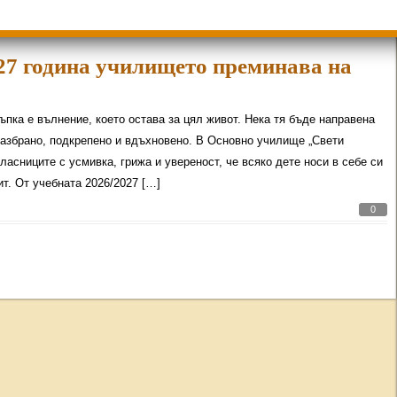
27 година училището преминава на
пка е вълнение, което остава за цял живот. Нека тя бъде направена
разбрано, подкрепено и вдъхновено. В Основно училище „Свети
сниците с усмивка, грижа и увереност, че всяко дете носи в себе си
ит. От учебната 2026/2027 […]
0