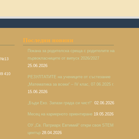
Последни новини
Покана за родителска среща с родителите на
първокласниците от випуск 2026/2027
а №13
25.06.2026
39 410
РЕЗУЛТАТИТЕ на учениците от състезание
„Математика за всеки“ – IV клас, 07.06.2025 г.
15.06.2026
„Бъди Еко. Запази града си чист!“
02.06.2026
Месец на кариерното ориентиране
19.05.2026
ОУ „Св. Патриарх Евтимий“ откри своя STEM
център
28.04.2026