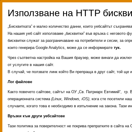
„Бисквитката” е малко количество данни, които уебсайтът съхраняв
На нашия уеб сайт използваме „бисквитки” във връзка с неговото фу
бисквитки служат за разграничаване на потребители и сесии, за опр
които генерира Google Analytics, може да се информирате
тук.
Чрез съответна настройка на Вашия браузер, може винаги да изключи
от услугите в нашия сайт.
В случай, че ползвате линк който Ви препраща в друг сайт, той ще 
Лог файлове
Както повечето сайтове, сайтът на ОУ „Св. Патриарх Евтимий“, гр.
операционната система
(Linux, Windows, iOS)
, кога сте посетили на
случаите, когато това е необходимо в изпълнение на закона. Тази 
Връзки към други уебсайтове
Archive for март 10th
Тази политика за поверителност не покрива препратките в сайта на