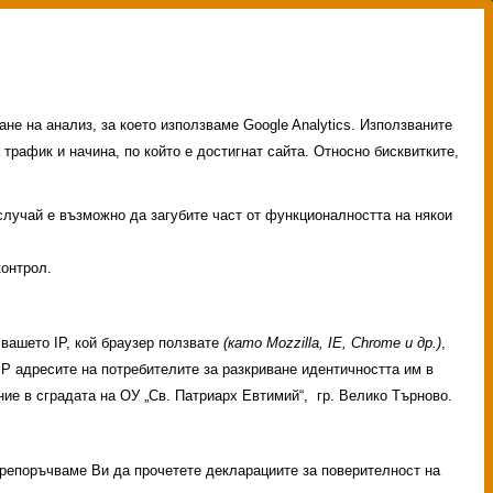
не на анализ, за което използваме Google Analytics. Използваните
 трафик и начина, по който е достигнат сайта. Относно бисквитките,
 случай е възможно да загубите част от функционалността на някои
контрол.
вашето IP, кой браузер ползвате
(като Mozzilla, IE, Chrome и др.)
,
 IP адресите на потребителите за разкриване идентичността им в
ие в сградата на ОУ „Св. Патриарх Евтимий“, гр. Велико Търново.
 Препоръчваме Ви да прочетете декларациите за поверителност на