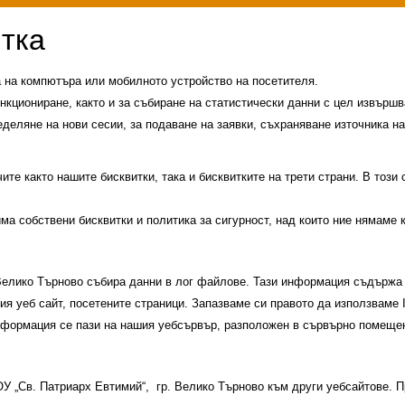
а на компютъра или мобилното устройство на посетителя.
нкциониране, както и за събиране на статистически данни с цел извършва
еделяне на нови сесии, за подаване на заявки, съхраняване източника на
те както нашите бисквитки, така и бисквитките на трети страни. В този
има собствени бисквитки и политика за сигурност, над които ние нямаме 
 Велико Търново събира данни в лог файлове. Тази информация съдържа 
шия уеб сайт, посетените страници. Запазваме си правото да използваме
информация се пази на нашия уебсървър, разположен в сървърно помещен
, 2026:
 ОУ „Св. Патриарх Евтимий“, гр. Велико Търново към други уебсайтове.