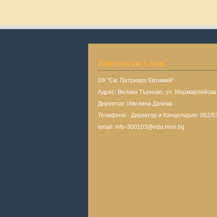
Контакти с нас
ОУ "Св. Патриарх Евтимий"
Адрес: Велико Търново, ул. Мармарлийск
Директор: Ивелина Дачева
Телефони - Директор и Канцелария: 062/5
email: info-300103@edu.mon.bg