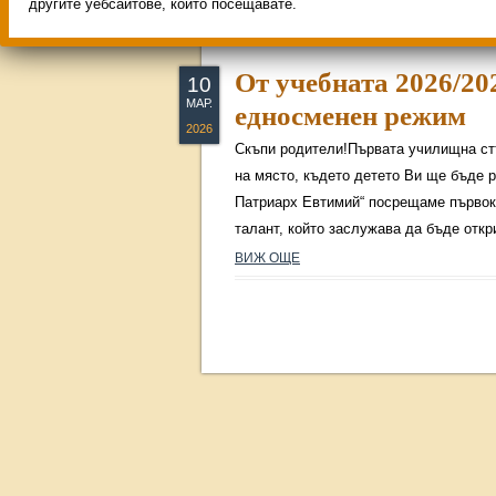
другите уебсайтове, които посещавате.
От учебната 2026/20
10
МАР.
едносменен режим
2026
Скъпи родители!Първата училищна стъ
на място, където детето Ви ще бъде 
Патриарх Евтимий“ посрещаме първокла
талант, който заслужава да бъде откр
ВИЖ ОЩЕ