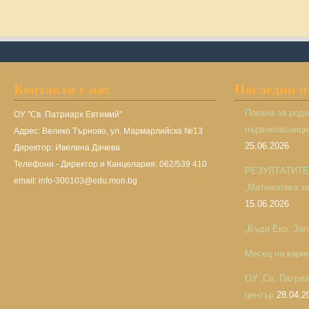
Контакти с нас
Последни 
Покана за род
ОУ "Св. Патриарх Евтимий"
първокласницит
Адрес: Велико Търново, ул. Мармарлийска №13
25.06.2026
Директор: Ивелина Дачева
Телефони - Директор и Канцелария: 062/539 410
РЕЗУЛТАТИТЕ н
email: info-300103@edu.mon.bg
„Математика за 
15.06.2026
„Бъди Еко. Зап
Месец на кари
ОУ „Св. Патри
център
28.04.2