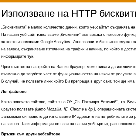
„Бисквитката” е малко количество данни, които уебсайтът съхранява н
На нашия уеб сайт използваме „бисквитки” във връзка с неговото функц
за което използваме Google Analytics. Използваните бисквитки служат з
на заявки, съхраняване източника на трафик и начина, по който е достиг
информирате
тук.
Чрез съответна настройка на Вашия браузер, може винаги да изключите к
възможно да загубите част от функционалността на някои от услугите в
В случай, че ползвате линк който Ви препраща в друг сайт, той ще има 
Лог файлове
Както повечето сайтове, сайтът на ОУ „Св. Патриарх Евтимий“, гр. Ве
браузер ползвате
(като Mozzilla, IE, Chrome и др.)
, операционната сис
Запазваме си правото да използваме IP адресите на потребителите за 
на закона. Тази информация се пази на нашия уебсървър, разположен в
Административни услуги
История на училище
Връзки към други уебсайтове