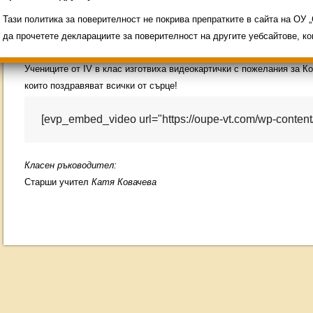
Свободни места за ученици
Групи ЗИ 2025/2026
ИНОВАЦИЯ 2026
Олимпиади 2025/2026
Тази политика за поверителност не покрива препратките в сайта на ОУ
да прочетете декларациите за поверителност на другите уебсайтове, к
Учениците от IV в клас изготвиха видеокартички с пожелания за К
които поздравяват всички от сърце!
[evp_embed_video url="https://oupe-vt.com/wp-conten
Класен ръководител:
Старши учител
Катя Ковачева