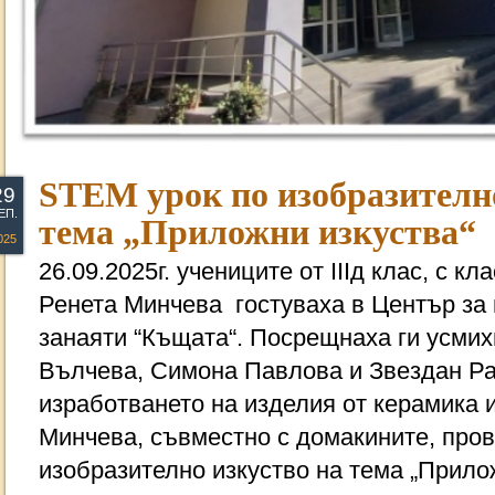
STEM урок по изобразително
29
ЕП.
тема „Приложни изкуства“
025
26.09.2025г. учениците от IIIд клас, с к
Ренета Минчева гостуваха в Център за 
занаяти “Къщата“. Посрещнаха ги усми
Вълчева, Симона Павлова и Звездан Ра
изработването на изделия от керамика и
Минчева, съвместно с домакините, про
изобразително изкуство на тема „Прило