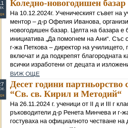
Коледно-новогодишен базар
11
ЕК.
На 10.12.2024г. Ученическият съвет на 
024
ментор – д-р Офелия Иванова, организ
новогодишен базар. Целта на базара е 
инициатива „Да помогнем на Ани“. Със 
г-жа Петкова – директор на училището, 
включат и да подкрепят благородната 
всички изработени от децата и изложен
ВИЖ ОЩЕ
Десет години партньорство
27
ОЕ.
“Св. св. Кирил и Методий“
024
На 26.11.2024 г. ученици от II д и III г к
ръководители д-р Ренета Минчева и г-
гостуваха на официалното честване на