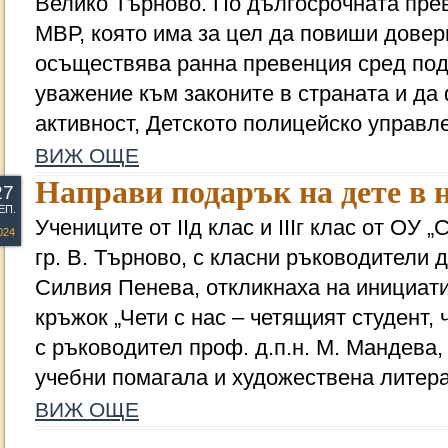
Велико Търново. По дългосрочната пре
МВР, която има за цел да повиши довер
осъществява ранна превенция сред под
уважение към законите в страната и да
активност, Детското полицейско управл
ВИЖ ОЩЕ
Направи подарък на дете в 
27
ЕП.
Учениците от IIд клас и IIIг клас от ОУ 
024
гр. В. Търново, с класни ръководители 
Силвия Пенева, откликнаха на инициати
кръжок „Чети с нас – четящият студент, 
с ръководител проф. д.п.н. М. Мандева,
учебни помагала и художествена литера
ВИЖ ОЩЕ