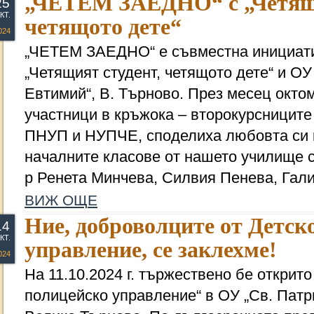
„ЧЕТЕМ ЗАЕДНО“ с „Четящи
25
КТ.
четящото дете“
024
„ЧЕТЕМ ЗАЕДНО“ е съвместна инициати
„Четящият студент, четящото дете“ и ОУ
Евтимий“, В. Търново. През месец окто
участници в кръжока – второкурсниците
ПНУП и НУПЧЕ, споделиха любовта си к
началните класове от нашето училище с
р Ренета Минчева, Силвия Пенева, Гали
ВИЖ ОЩЕ
Ние, доброволците от Детск
14
КТ.
управление, се заклехме!
024
На 11.10.2024 г. тържествено бе открито
полицейско управление“ в ОУ „Св. Патри