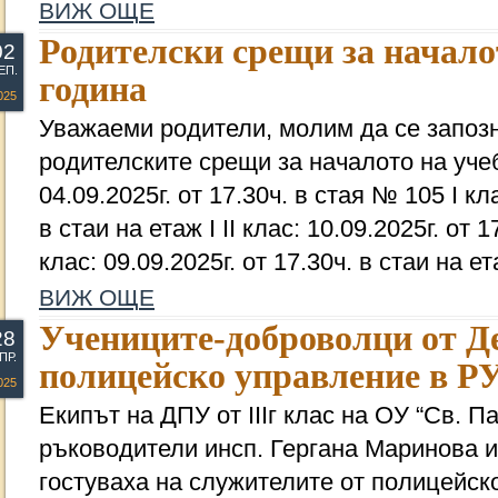
ВИЖ ОЩЕ
Родителски срещи за начало
02
ЕП.
година
025
Уважаеми родители, молим да се запозн
родителските срещи за началото на учеб
04.09.2025г. от 17.30ч. в стая № 105 I кла
в стаи на етаж I II клас: 10.09.2025г. от 17
клас: 09.09.2025г. от 17.30ч. в стаи на ета
ВИЖ ОЩЕ
Учениците-доброволци от Д
28
ПР.
полицейско управление в РУ
025
Екипът на ДПУ от IIIг клас на ОУ “Св. П
ръководители инсп. Гергана Маринова 
гостуваха на служителите от полицейск