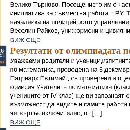
Велико Търново. Посещението им е част
инициатива за съвместна работа с РУ. 
началника на полицейското управление
Веселин Райков, униформени и цивилни
ВИЖ ОЩЕ
Резултати от олимпиадата п
16
ЕК.
Уважаеми родители и ученици,изпитнит
024
по математика, проведена на 8 декември
Патриарх Евтимий“, са проверени и оце
комисия.Учителите по математика (клас
учениците от IV клас) ще ви запознаят с
възможност да видите и самите работи 
четвъртък включително, от […]
ВИЖ ОЩЕ