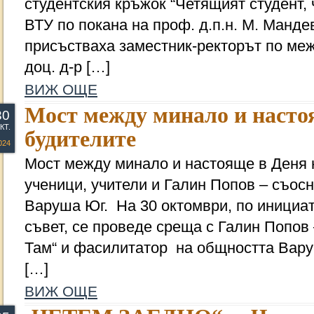
студентския кръжок “Четящият студент, 
ВТУ по покана на проф. д.п.н. М. Манде
присъстваха заместник-ректорът по ме
доц. д-р […]
ВИЖ ОЩЕ
Мост между минало и насто
30
КТ.
будителите
024
Мост между минало и настояще в Деня 
ученици, учители и Галин Попов – съосн
Варуша Юг. На 30 октомври, по инициа
съвет, се проведе среща с Галин Попов 
Там“ и фасилитатор на общността Варуш
[…]
ВИЖ ОЩЕ