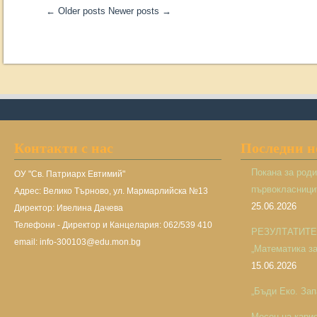
←
Older posts
Newer posts
→
Контакти с нас
Последни 
Покана за род
ОУ "Св. Патриарх Евтимий"
първокласницит
Адрес: Велико Търново, ул. Мармарлийска №13
25.06.2026
Директор: Ивелина Дачева
Телефони - Директор и Канцелария: 062/539 410
РЕЗУЛТАТИТЕ н
email: info-300103@edu.mon.bg
„Математика за 
15.06.2026
„Бъди Еко. Зап
Месец на кари