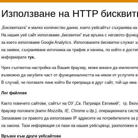
„Бисквитката” е малко количество данни, които уебсайтът съхранява н
На нашия уеб сайт използваме „бисквитки” във връзка с неговото функц
за което използваме Google Analytics. Използваните бисквитки служат з
на заявки, съхраняване източника на трафик и начина, по който е достиг
информирате
тук.
Чрез съответна настройка на Вашия браузер, може винаги да изключите к
възможно да загубите част от функционалността на някои от услугите в
В случай, че ползвате линк който Ви препраща в друг сайт, той ще има 
Лог файлове
Както повечето сайтове, сайтът на ОУ „Св. Патриарх Евтимий“, гр. Ве
браузер ползвате
(като Mozzilla, IE, Chrome и др.)
, операционната сис
Запазваме си правото да използваме IP адресите на потребителите за 
на закона. Тази информация се пази на нашия уебсървър, разположен в
Административни услуги
История на училище
Връзки към други уебсайтове