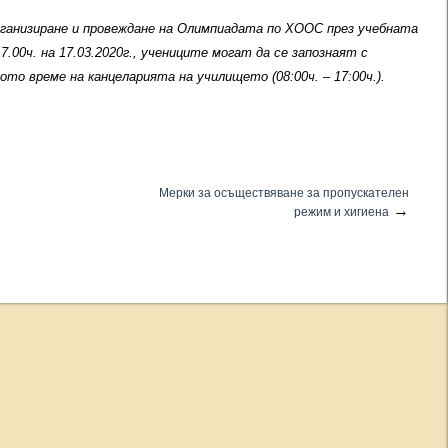
рганизиране и провеждане на Олимпиадата по ХООС през учебната
17.00ч. на 17.03.2020г., учениците могат да се запознаят с
то време на канцеларията на училището (08:00ч. – 17:00ч.).
Мерки за осъществяване за пропускателен
→
режим и хигиена