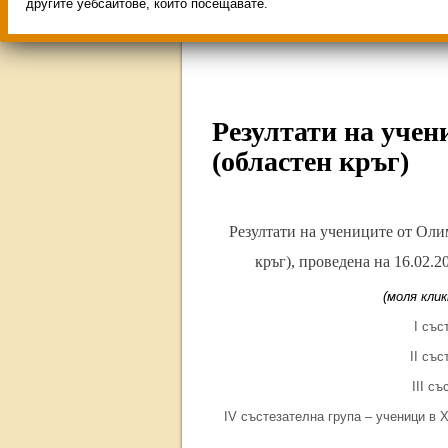
Свободни места за учен
другите уебсайтове, които посещавате.
ИНОВАЦИЯ 2026
Олим
Резултати на уче
(областен кръг)
Резултати на учениците от Оли
кръг), проведена на 16.02.
(моля клик
I със
II със
III с
IV състезателна група – ученици в X