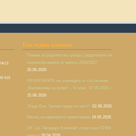
Последни новини
Покана за родителска среща с родителите на
първокласниците от випуск 2026/2027
а №13
25.06.2026
39 410
РЕЗУЛТАТИТЕ на учениците от състезание
„Математика за всеки“ – IV клас, 07.06.2025 г.
15.06.2026
„Бъди Еко. Запази града си чист!“
02.06.2026
Месец на кариерното ориентиране
19.05.2026
ОУ „Св. Патриарх Евтимий“ откри своя STEM
център
28.04.2026