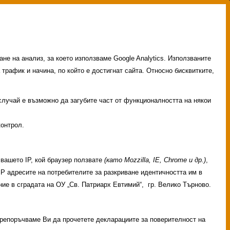
не на анализ, за което използваме Google Analytics. Използваните
 трафик и начина, по който е достигнат сайта. Относно бисквитките,
 случай е възможно да загубите част от функционалността на някои
контрол.
вашето IP, кой браузер ползвате
(като Mozzilla, IE, Chrome и др.)
,
 IP адресите на потребителите за разкриване идентичността им в
ие в сградата на ОУ „Св. Патриарх Евтимий“, гр. Велико Търново.
 Препоръчваме Ви да прочетете декларациите за поверителност на