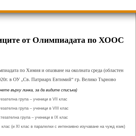
ици
Групи ЗИ 2025/2026 учебна год.
пиади 2025/2026
ниците от Олимпиадата по ХООС
мпиадата по Химия и опазване на околната среда (областен
2020г. в ОУ „Св. Патриарх Евтимий“ гр. Велико Търново
нете върху линка, за да видите списъка)
тезателна група – ученици в VII клас
тезателна група – ученици в VIII клас
ъстезателна група – ученици в IX клас
 клас (и XI клас в паралелки с интензивно изучаване на чужд език)