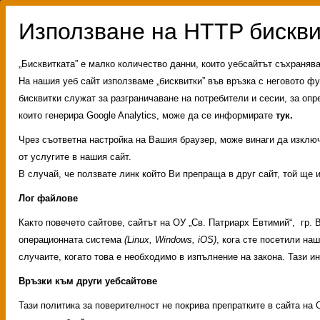
„Бисквитката” е малко количество данни, които уебсайтът съхраняв
На нашия уеб сайт използваме „бисквитки” във връзка с неговото фу
бисквитки служат за разграничаване на потребители и сесии, за опр
които генерира Google Analytics, може да се информирате
тук.
Чрез съответна настройка на Вашия браузер, може винаги да изключи
от услугите в нашия сайт.
В случай, че ползвате линк който Ви препраща в друг сайт, той ще 
Лог файлове
Както повечето сайтове, сайтът на ОУ „Св. Патриарх Евтимий“, гр.
операционната система
(Linux, Windows, iOS)
, кога сте посетили на
случаите, когато това е необходимо в изпълнение на закона. Тази 
Връзки към други уебсайтове
Административни услуг
Тази политика за поверителност не покрива препратките в сайта на