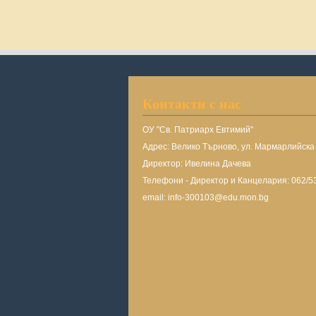
Контакти с нас
ОУ "Св. Патриарх Евтимий"
Адрес: Велико Търново, ул. Мармарлийск
Директор: Ивелина Дачева
Телефони - Директор и Канцелария: 062/5
email: info-300103@edu.mon.bg