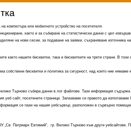
а на компютъра или мобилното устройство на посетителя.
нкциониране, както и за събиране на статистически данни с цел извършва
еделяне на нови сесии, за подаване на заявки, съхраняване източника на
те както нашите бисквитки, така и бисквитките на трети страни. В този
има собствени бисквитки и политика за сигурност, над които ние нямаме 
 Велико Търново събира данни в лог файлове. Тази информация съдържа 
шия уеб сайт, посетените страници. Запазваме си правото да използваме
информация се пази на нашия уебсървър, разположен в сървърно помещен
и
История на училището
Контакти
Прием
 ОУ „Св. Патриарх Евтимий“, гр. Велико Търново към други уебсайтове.